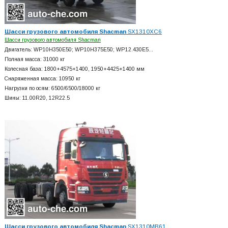
Шасси грузового автомобиля Shacman
SX1310XC6
Шасси грузового автомобиля Shacman
Двигатель: WP10H350E50; WP10H375E50; WP12.430E5…
Полная масса: 31000 кг
Колесная база: 1800+
4575+
1400, 1950+
4425+
1400 мм
Снаряженная масса: 10950 кг
Нагрузки по осям: 6500/6500/18000 кг
Шины: 11.00R20, 12R22.5
Шасси грузового автомобиля Shacman
SX1310MB61