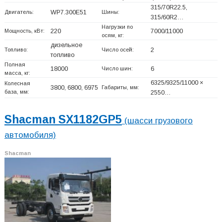
315/70R22.5,
Двигатель:
WP7.300E51
Шины:
315/60R2…
Нагрузки по
Мощность, кВт:
220
7000/11000
осям, кг:
дизельное
Топливо:
Число осей:
2
топливо
Полная
18000
Число шин:
6
масса, кг:
6325/9325/11000 ×
Колесная
3800, 6800, 6975
Габариты, мм:
база, мм:
2550…
Shacman SX1182GP5
(шасси грузового
автомобиля)
Shacman