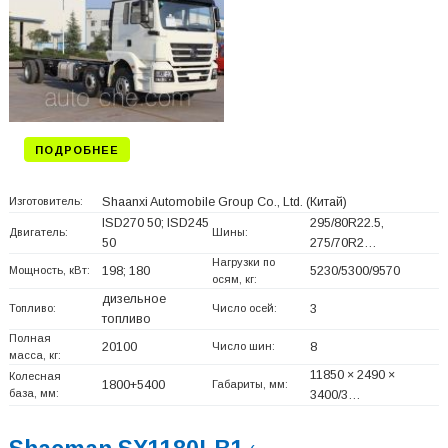
ПОДРОБНЕЕ
Изготовитель:
Shaanxi Automobile Group Co., Ltd.
(Китай)
ISD270 50; ISD245
295/80R22.5,
Двигатель:
Шины:
50
275/70R2…
Нагрузки по
Мощность, кВт:
198; 180
5230/5300/9570
осям, кг:
дизельное
Топливо:
Число осей:
3
топливо
Полная
20100
Число шин:
8
масса, кг:
11850 × 2490 ×
Колесная
1800+
5400
Габариты, мм:
база, мм:
3400/3…