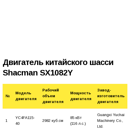
Двигатель китайского шасси
Shacman SX1082Y
Рабочий
Завод-
Модель
Мощность
№
объем
изготовитель
двигателя
двигателя
двигателя
двигателя
Guangxi Yuchai
YC4FA115-
85 кВт
1
2982 куб.см
Machinery Co.,
40
(116 л.с.)
Ltd.