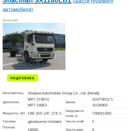
Shacman SX1180LB1
(шасси грузового
автомобиля)
Shacman
ПОДРОБНЕЕ
Изготовитель:
Shaanxi Automobile Group Co., Ltd.
(Китай)
WP7.270E51;
315/70R22.5,
Двигатель:
Шины:
WP7.340E5…
315/60R2…
Нагрузки по
Мощность, кВт:
199; 250; 247; 276; 2…
7000/11000
осям, кг:
Топливо:
дизельное топливо
Число осей:
2
Полная
18000
Число шин:
6