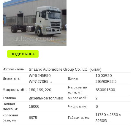
ПОДРОБНЕЕ
Изготовитель:
Shaanxi Automobile Group Co., Ltd.
(Китай)
WP6.245E50;
10.00R20,
Двигатель:
Шины:
WP7.270E5…
295/80R22.5
Нагрузки по
Мощность, кВт:
180; 199; 220
6500/11500
осям, кг:
Топливо:
дизельное топливо
Число осей:
2
Полная
18000
Число шин:
6
масса, кг:
11750 × 2550 ×
Колесная
6975
Габариты, мм:
база, мм:
3250/3…