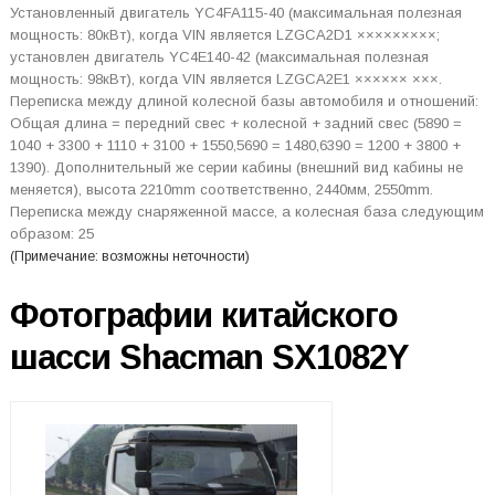
Установленный двигатель YC4FA115-40 (максимальная полезная
мощность: 80кВт), когда VIN является LZGCA2D1 ×××××××××;
установлен двигатель YC4E140-42 (максимальная полезная
мощность: 98кВт), когда VIN является LZGCA2E1 ×××××× ×××.
Переписка между длиной колесной базы автомобиля и отношений:
Общая длина = передний свес + колесной + задний свес (5890 =
1040 + 3300 + 1110 + 3100 + 1550,5690 = 1480,6390 = 1200 + 3800 +
1390). Дополнительный же серии кабины (внешний вид кабины не
меняется), высота 2210mm соответственно, 2440мм, 2550mm.
Переписка между снаряженной массе, а колесная база следующим
образом: 25
(Примечание: возможны неточности)
Фотографии китайского
шасси Shacman SX1082Y