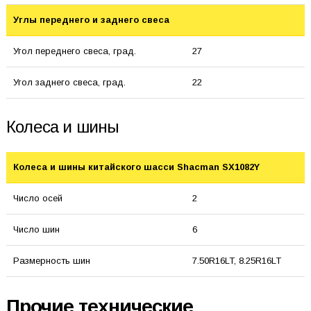
Углы переднего и заднего свеса
Угол переднего свеса, град.
27
Угол заднего свеса, град.
22
Колеса и шины
Колеса и шины китайского шасси Shacman SX1082Y
Число осей
2
Число шин
6
Размерность шин
7.50R16LT, 8.25R16LT
Прочие технические