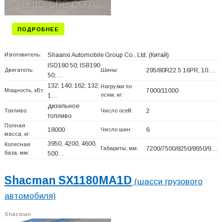
ПОДРОБНЕЕ
Изготовитель:
Shaanxi Automobile Group Co., Ltd.
(Китай)
ISD180 50; ISB190
Двигатель:
Шины:
295/80R22.5 16PR, 10.…
50;…
132; 140; 162; 132;
Нагрузки по
Мощность, кВт:
7000/11000
осям, кг:
1…
дизельное
Топливо:
Число осей:
2
топливо
Полная
18000
Число шин:
6
масса, кг:
3950, 4200, 4600,
Колесная
Габариты, мм:
7200/7500/8250/8650/9…
база, мм:
500…
Shacman SX1180MA1D
(шасси грузового
автомобиля)
Shacman