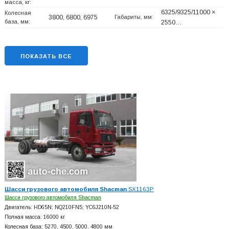
масса, кг:
6325/9325/11000 ×
Колесная
3800, 6800, 6975
Габариты, мм:
база, мм:
2550…
ПОКАЗАТЬ ВСЕ
Шасси грузового автомобиля Shacman
SX1163P
Шасси грузового автомобиля Shacman
Двигатель: HD65N; NQ210FN5; YC6J210N-52
Полная масса: 16000 кг
Колесная база: 5270, 4500, 5000, 4800 мм