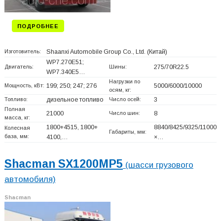
ПОДРОБНЕЕ
Изготовитель:
Shaanxi Automobile Group Co., Ltd.
(Китай)
WP7.270E51;
Двигатель:
Шины:
275/70R22.5
WP7.340E5…
Нагрузки по
Мощность, кВт:
199; 250; 247; 276
5000/6000/10000
осям, кг:
Топливо:
дизельное топливо
Число осей:
3
Полная
21000
Число шин:
8
масса, кг:
1800+
4515, 1800+
8840/8425/9325/11000
Колесная
Габариты, мм:
база, мм:
4100,…
×…
Shacman SX1200MP5
(шасси грузового
автомобиля)
Shacman