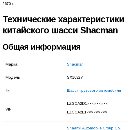
2670 кг.
Технические характеристики
китайского шасси Shacman
Общая информация
Марка
Shacman
Модель
SX1082Y
Тип
Шасси грузового автомобиля
LZGCA2D1×××××××××
VIN
LZGCA2E1×××××××××
Shaanxi Automobile Group Co.,