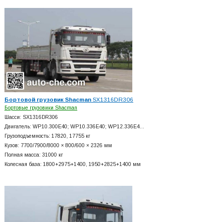
Бортовой грузовик Shacman
SX1316DR306
Бортовые грузовики Shacman
Шасси: SX1316DR306
Двигатель: WP10.300E40; WP10.336E40; WP12.336E4…
Грузоподъемность: 17820, 17755 кг
Кузов: 7700/7900/8000 × 800/600 × 2326 мм
Полная масса: 31000 кг
Колесная база: 1800+
2975+
1400, 1950+
2825+
1400 мм