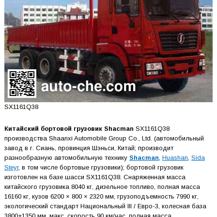
SX1161Q38
Китайский бортовой грузовик Shacman
SX1161Q38
производства Shaanxi Automobile Group Co., Ltd. (автомобильный
завод в г. Сиань, провинция Шэньси, Китай; производит
разнообразную автомобильную технику
Shacman
,
Huashan
,
Sida
Steyr
, в том числе бортовые грузовики); бортовой грузовик
изготовлен на базе шасси SX1161Q38. Снаряженная масса
китайского грузовика 8040 кг, дизельное топливо, полная масса
16160 кг, кузов 6200 × 800 × 2320 мм, грузоподъемность 7990 кг,
экологический стандарт Национальный III / Евро-3, колесная база
3800+1350 мм, макс. скорость 90 км/час, полная масса