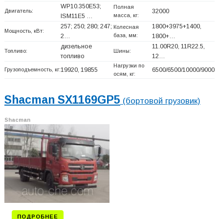
WP10.350E53;
Полная
Двигатель:
32000
масса, кг:
ISM11E5 …
257; 250; 280; 247;
1800+
3975+
1400,
Колесная
Мощность, кВт:
база, мм:
2…
1800+
…
дизельное
11.00R20, 11R22.5,
Топливо:
Шины:
топливо
12…
Нагрузки по
Грузоподъемность, кг:
19920, 19855
6500/6500/10000/9000
осям, кг:
Shacman SX1169GP5
(бортовой грузовик)
Shacman
ПОДРОБНЕЕ