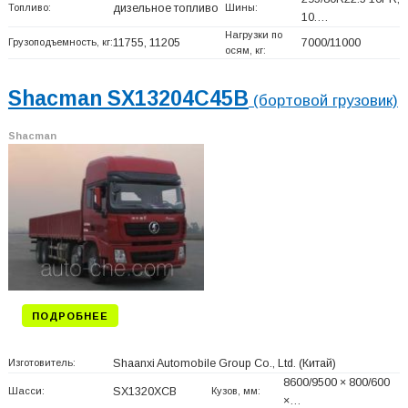
Топливо:
дизельное топливо
Шины:
10.…
Нагрузки по
Грузоподъемность, кг:
11755, 11205
7000/11000
осям, кг:
Shacman SX13204C45B
(бортовой грузовик)
Shacman
ПОДРОБНЕЕ
Изготовитель:
Shaanxi Automobile Group Co., Ltd.
(Китай)
8600/9500 × 800/600
Шасси:
SX1320XCB
Кузов, мм:
×…