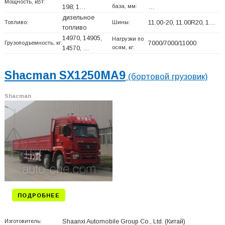
Мощность, кВт:
база, мм:
198; 1…
…
дизельное
Топливо:
Шины:
11.00-20, 11.00R20, 1…
топливо
14970, 14905,
Нагрузки по
Грузоподъемность, кг:
7000/7000/11000
осям, кг:
14570, …
Shacman SX1250MA9
(бортовой грузовик)
Shacman
ПОДРОБНЕЕ
Изготовитель:
Shaanxi Automobile Group Co., Ltd.
(Китай)