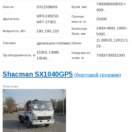
7800/8600/9550 ×
Шасси:
SX1250MA9
Кузов, мм:
600/…
WP6.245E50;
Полная
Двигатель:
25000
масса, кг:
WP7.270E5…
1800+
4600, 1800+
Колесная
Мощность, кВт:
180; 199; 220
база, мм:
5000,…
11.00R20, 12R22.5,
Топливо:
дизельное топливо
Шины:
29…
15050, 14985,
Нагрузки по
Грузоподъемность, кг:
7000/7000/11000
осям, кг:
14590, …
Shacman SX1040GP5
(бортовой грузовик)
Shacman