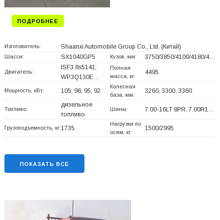
ПОДРОБНЕЕ
Изготовитель:
Shaanxi Automobile Group Co., Ltd.
(Китай)
Шасси:
SX1040GP5
Кузов, мм:
3750/3850/4100/4180/4…
ISF3.8s5141;
Полная
Двигатель:
4495
масса, кг:
WP3Q130E…
Колесная
Мощность, кВт:
105; 96; 95; 92
3260, 3300, 3360
база, мм:
дизельное
Топливо:
Шины:
7.00-16LT 8PR, 7.00R1…
топливо
Нагрузки по
Грузоподъемность, кг:
1735
1500/2995
осям, кг:
ПОКАЗАТЬ ВСЕ