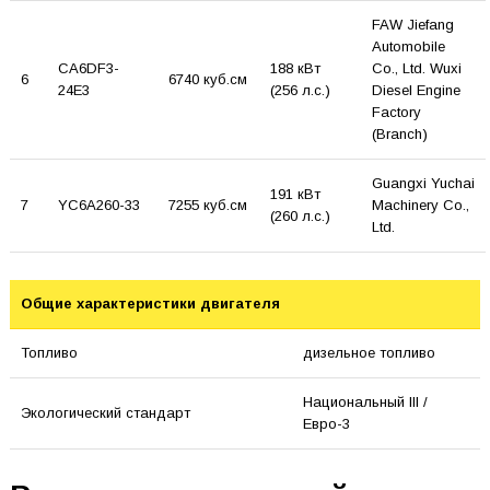
FAW Jiefang
Automobile
CA6DF3-
188 кВт
Co., Ltd. Wuxi
6
6740 куб.см
24E3
(256 л.с.)
Diesel Engine
Factory
(Branch)
Guangxi Yuchai
191 кВт
7
YC6A260-33
7255 куб.см
Machinery Co.,
(260 л.с.)
Ltd.
Общие характеристики двигателя
Топливо
дизельное топливо
Национальный III /
Экологический стандарт
Евро-3