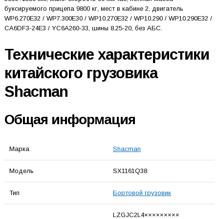
буксируемого прицепа 9800 кг, мест в кабине 2, двигатель
WP6.270E32 / WP7.300E30 / WP10.270E32 / WP10.290 / WP10.290E32 /
CA6DF3-24E3 / YC6A260-33, шины 8.25-20, без АБС.
Технические характеристики
китайского грузовика
Shacman
Общая информация
Марка
Shacman
Модель
SX1161Q38
Тип
Бортовой грузовик
LZGJC2L4×××××××××