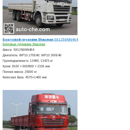
Бортовой грузовик Shacman
SX1256NN464
Бортовые грузовики Shacman
Шасси: SX1256NN464
Двигатель: WP10.270E40; WP10.300E40
Грузоподъемность: 13490, 13425 кг
Кузов: 8100 × 600/800 × 2326 мм
Полная масса: 25000 кг
Колесная база: 4575+
1400 мм