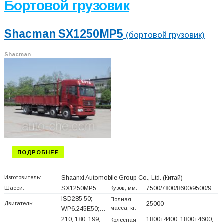
Бортовой грузовик
Shacman SX1250MP5
(бортовой грузовик)
Shacman
ПОДРОБНЕЕ
Изготовитель:
Shaanxi Automobile Group Co., Ltd.
(Китай)
Шасси:
SX1250MP5
Кузов, мм:
7500/7800/8600/9500/9…
ISD285 50;
Полная
Двигатель:
25000
масса, кг:
WP6.245E50;…
210; 180; 199;
1800+
4400, 1800+
4600,
Колесная