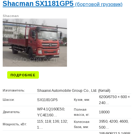
Shacman SX1181GP5
(бортовой грузовик)
Shacman
ПОДРОБНЕЕ
Изготовитель:
Shaanxi Automobile Group Co., Ltd.
(Китай)
6200/6750 × 600 ×
Шасси:
SX1181GP5
Кузов, мм:
240…
WP4.1Q160E50;
Полная
Двигатель:
18000
масса, кг:
YC4E160…
115; 118; 136; 132;
3950, 4200, 4600,
Колесная
Мощность, кВт:
база, мм:
1…
500…
295/80R22.5 16PR,