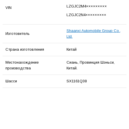
LZGJC2M4×××××××××
VIN
LZGJC2N4×××××××××
Shaanxi Automobile Group Co.,
Изготовитель
Ltd.
Страна изготовления
Китай
Местонахождение
Сиань, Провинция Шэньси,
производства
Китай.
Шасси
SX1161Q38