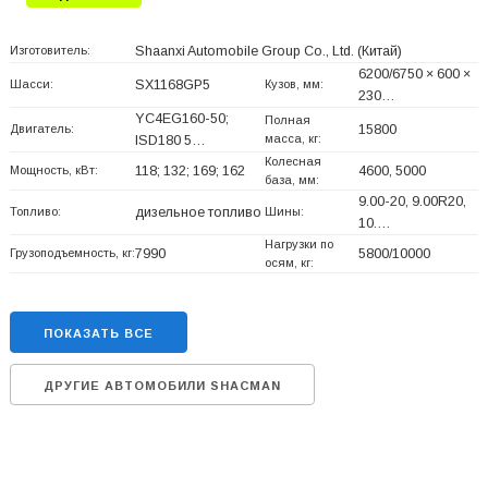
Изготовитель:
Shaanxi Automobile Group Co., Ltd.
(Китай)
6200/6750 × 600 ×
Шасси:
SX1168GP5
Кузов, мм:
230…
YC4EG160-50;
Полная
Двигатель:
15800
масса, кг:
ISD180 5…
Колесная
Мощность, кВт:
118; 132; 169; 162
4600, 5000
база, мм:
9.00-20, 9.00R20,
Топливо:
дизельное топливо
Шины:
10.…
Нагрузки по
Грузоподъемность, кг:
7990
5800/10000
осям, кг:
ПОКАЗАТЬ ВСЕ
ДРУГИЕ АВТОМОБИЛИ SHACMAN