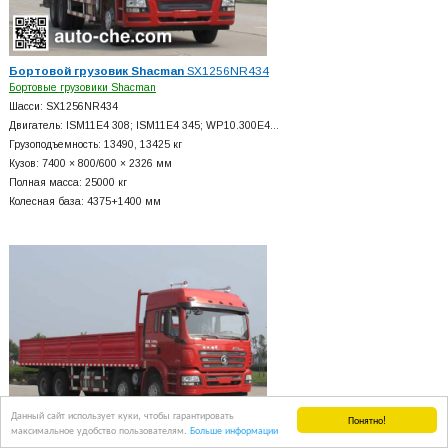
Бортовой грузовик Shacman
SX1256NR434
Бортовые грузовики Shacman
Шасси: SX1256NR434
Двигатель: ISM11E4 308; ISM11E4 345; WP10.300E4…
Грузоподъемность: 13490, 13425 кг
Кузов: 7400 × 800/600 × 2326 мм
Полная масса: 25000 кг
Колесная база: 4375+
1400 мм
Данный сайт использует куки, чтобы гарантировать
Понятно!
максимальное удобство пользователям.
Больше информации