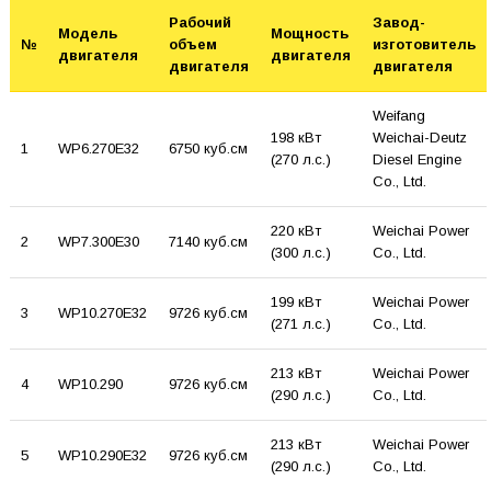
Рабочий
Завод-
Модель
Мощность
№
объем
изготовитель
двигателя
двигателя
двигателя
двигателя
Weifang
198 кВт
Weichai-Deutz
1
WP6.270E32
6750 куб.см
(270 л.с.)
Diesel Engine
Co., Ltd.
220 кВт
Weichai Power
2
WP7.300E30
7140 куб.см
(300 л.с.)
Co., Ltd.
199 кВт
Weichai Power
3
WP10.270E32
9726 куб.см
(271 л.с.)
Co., Ltd.
213 кВт
Weichai Power
4
WP10.290
9726 куб.см
(290 л.с.)
Co., Ltd.
213 кВт
Weichai Power
5
WP10.290E32
9726 куб.см
(290 л.с.)
Co., Ltd.