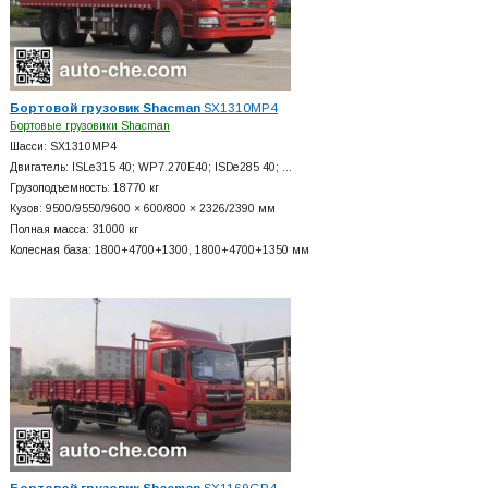
Бортовой грузовик Shacman
SX1310MP4
Бортовые грузовики Shacman
Шасси: SX1310MP4
Двигатель: ISLe315 40; WP7.270E40; ISDe285 40; …
Грузоподъемность: 18770 кг
Кузов: 9500/9550/9600 × 600/800 × 2326/2390 мм
Полная масса: 31000 кг
Колесная база: 1800+
4700+
1300, 1800+
4700+
1350 мм
Бортовой грузовик Shacman
SX1169GP4