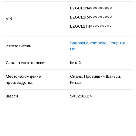
LZGCL2N4×××××××××
LZGCL2R4×××××××××
VIN
LZGCL2T4×××××××××
Shaanxi Automobile Group Co.,
Изготовитель
Ltd.
Страна изготовления
Китай
Местонахождение
Сиань, Провинция Шэньси,
производства
Китай.
Шасси
SX3250XB4