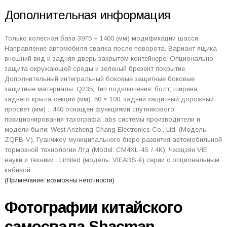
Дополнительная информация
Только колесная база 3975 + 1400 (мм) модификации шасси.
Направление автомобиля свалка после поворота. Вариант ящика
внешний вид и задняя дверь закрытом контейнере. Опционально
защита окружающей среды и зеленый брезент покрытие.
Дополнительный интегральный боковые защитные боковые
защитные материалы: Q235; Тип подключения: болт; ширина
заднего крыла секции (мм): 50 × 100; задний защитный дорожный
просвет (мм) :. 440 оснащен функциями спутникового
позиционирования тахографа .abs системы производители и
модели были: West Anzheng Chang Electronics Co., Ltd. (Модель:
ZQFB-V), Гуанчжоу муниципального бюро развития автомобильной
тормозной технологии Лтд (Model: CM4XL-4S / 4K), Чжэцзян VIE
науки и техники . Limited (модель: VIEABS-ⅱ) серии с опциональным
кабиной.
(Примечание: возможны неточности)
Фотографии китайского
самосвала Shacman