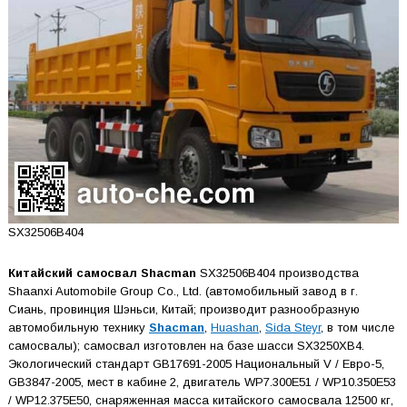
SX32506B404
Китайский самосвал Shacman
SX32506B404 производства
Shaanxi Automobile Group Co., Ltd. (автомобильный завод в г.
Сиань, провинция Шэньси, Китай; производит разнообразную
автомобильную технику
Shacman
,
Huashan
,
Sida Steyr
, в том числе
самосвалы); самосвал изготовлен на базе шасси SX3250XB4.
Экологический стандарт GB17691-2005 Национальный V / Евро-5,
GB3847-2005, мест в кабине 2, двигатель WP7.300E51 / WP10.350E53
/ WP12.375E50, снаряженная масса китайского самосвала 12500 кг,