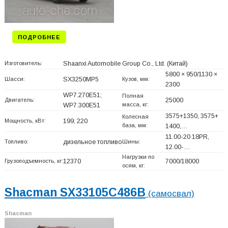
ПОДРОБНЕЕ
Изготовитель:
Shaanxi Automobile Group Co., Ltd.
(Китай)
5800 × 950/1130 ×
Шасси:
SX3250MP5
Кузов, мм:
2300
WP7.270E51;
Полная
Двигатель:
25000
масса, кг:
WP7.300E51
3575+
1350, 3575+
Колесная
Мощность, кВт:
199; 220
база, мм:
1400,…
11.00-20 18PR,
Топливо:
дизельное топливо
Шины:
12.00-…
Нагрузки по
Грузоподъемность, кг:
12370
7000/18000
осям, кг:
Shacman SX33105C486B
(самосвал)
Shacman