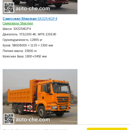
Самосвал Shacman
SX3254GP4
Самосвалы Shacman
Шасси: SX3254GP4
Двигатель: YC6J200-46; WP6.220E40
Грузоподъемность: 12895 кг
Кузов: 5800/6000 × 1135 × 2300 мм
Полная масса: 25000 кг
Колесная база: 1800+
3450 мм
Самосвал Shacman
SX3256MR3842
Данный сайт использует куки, чтобы гарантировать