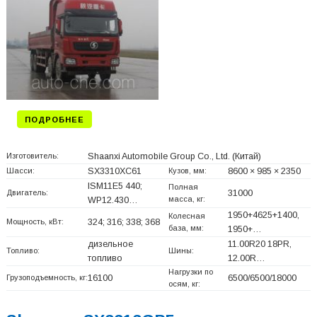
ПОДРОБНЕЕ
Изготовитель:
Shaanxi Automobile Group Co., Ltd.
(Китай)
Шасси:
SX3310XC61
Кузов, мм:
8600 × 985 × 2350
ISM11E5 440;
Полная
Двигатель:
31000
масса, кг:
WP12.430…
1950+
4625+
1400,
Колесная
Мощность, кВт:
324; 316; 338; 368
база, мм:
1950+
…
дизельное
11.00R20 18PR,
Топливо:
Шины:
топливо
12.00R…
Нагрузки по
Грузоподъемность, кг:
16100
6500/6500/18000
осям, кг: