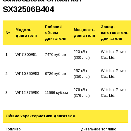
SX32506B404
Рабочий
Завод-
Модель
Мощность
№
объем
изготовитель
двигателя
двигателя
двигателя
двигателя
220 кВт
Weichai Power
1
WP7.300E51
7470 куб.см
(300 л.с.)
Co., Ltd.
257 кВт
Weichai Power
2
WP10.350E53
9726 куб.см
(350 л.с.)
Co., Ltd.
276 кВт
Weichai Power
3
WP12.375E50
11596 куб.см
(376 л.с.)
Co., Ltd.
Общие характеристики двигателя
Топливо
дизельное топливо