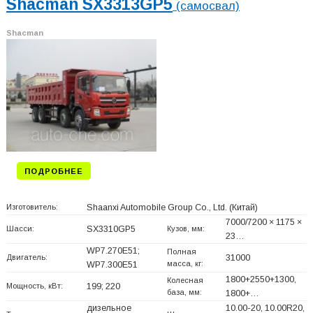
Shacman SX3313GP5
(самосвал)
Shacman
ПОДРОБНЕЕ
Изготовитель:
Shaanxi Automobile Group Co., Ltd.
(Китай)
7000/7200 × 1175 ×
Шасси:
SX3310GP5
Кузов, мм:
23…
WP7.270E51;
Полная
Двигатель:
31000
масса, кг:
WP7.300E51
1800+
2550+
1300,
Колесная
Мощность, кВт:
199; 220
база, мм:
1800+
…
дизельное
10.00-20, 10.00R20,