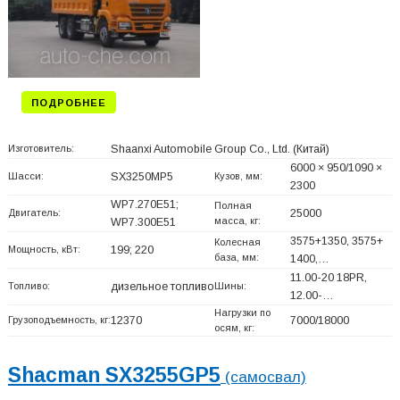
ПОДРОБНЕЕ
Изготовитель:
Shaanxi Automobile Group Co., Ltd.
(Китай)
6000 × 950/1090 ×
Шасси:
SX3250MP5
Кузов, мм:
2300
WP7.270E51;
Полная
Двигатель:
25000
масса, кг:
WP7.300E51
3575+
1350, 3575+
Колесная
Мощность, кВт:
199; 220
база, мм:
1400,…
11.00-20 18PR,
Топливо:
дизельное топливо
Шины:
12.00-…
Нагрузки по
Грузоподъемность, кг:
12370
7000/18000
осям, кг:
Shacman SX3255GP5
(самосвал)