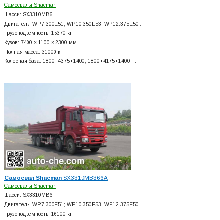
Самосвалы Shacman
Шасси: SX3310MB6
Двигатель: WP7.300E51; WP10.350E53; WP12.375E50…
Грузоподъемность: 15370 кг
Кузов: 7400 × 1100 × 2300 мм
Полная масса: 31000 кг
Колесная база: 1800+
4375+
1400, 1800+
4175+
1400, …
Самосвал Shacman
SX3310MB366A
Самосвалы Shacman
Шасси: SX3310MB6
Двигатель: WP7.300E51; WP10.350E53; WP12.375E50…
Грузоподъемность: 16100 кг