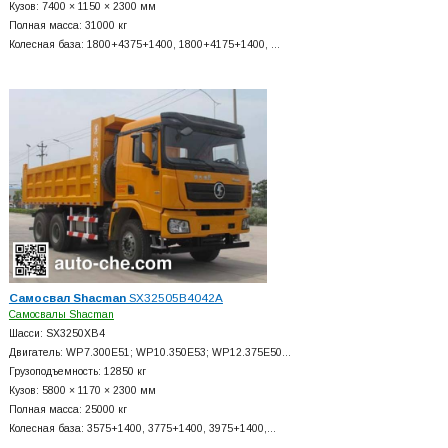
Кузов: 7400 × 1150 × 2300 мм
Полная масса: 31000 кг
Колесная база: 1800+
4375+
1400, 1800+
4175+
1400, …
Самосвал Shacman
SX32505B4042A
Самосвалы Shacman
Шасси: SX3250XB4
Двигатель: WP7.300E51; WP10.350E53; WP12.375E50…
Грузоподъемность: 12850 кг
Кузов: 5800 × 1170 × 2300 мм
Полная масса: 25000 кг
Колесная база: 3575+
1400, 3775+
1400, 3975+
1400,…