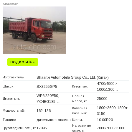
Shacman
ПОДРОБНЕЕ
Изготовитель:
Shaanxi Automobile Group Co., Ltd.
(Китай)
4700/4900 ×
Шасси:
SX3255GP5
Кузов, мм:
1000/1300…
WP6.220E50;
Полная
Двигатель:
25000
масса, кг:
YC4EG185-…
1800+
2600, 1800+
Колесная
Мощность, кВт:
162; 136
база, мм:
3150
Топливо:
дизельное топливо
Шины:
10.00R20
Нагрузки по
Грузоподъемность, кг:
12895
7000/7000/11000
осям, кг: