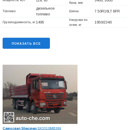
Мощность, кВт:
118; 95
3400, 3600
база, мм:
дизельное
Топливо:
Шины:
7.50R16LT 6PR
топливо
Нагрузки по
Грузоподъемность, кг:
1495
1950/2340
осям, кг:
ПОКАЗАТЬ ВСЕ
Самосвал Shacman
SX3310MB386