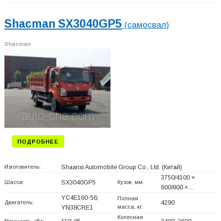
Shacman SX3040GP5
(самосвал)
Shacman
ПОДРОБНЕЕ
Изготовитель:
Shaanxi Automobile Group Co., Ltd.
(Китай)
3750/4100 ×
Шасси:
SX3040GP5
Кузов, мм:
600/800 ×…
YC4E160-56;
Полная
Двигатель:
4290
масса, кг:
YN38CRE1
Колесная