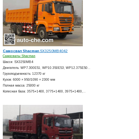
Самосвал Shacman
SX3250MB4042
Самосвалы Shacman
Шасси: SX3250MB4
Двигатель: WP7.300E51; WP10.350E53; WP12.375E50…
Грузоподъемность: 12370 кг
Кузов: 6000 × 950/1090 × 2300 мм
Полная масса: 25000 кг
Колесная база: 3575+
1400, 3775+
1400, 3975+
1400,…