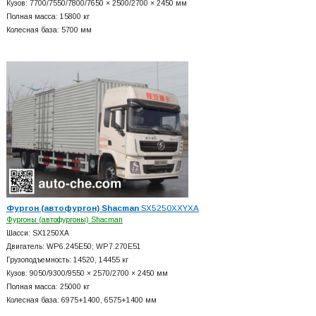
Кузов: 7700/7550/7800/7650 × 2500/2700 × 2450 мм
Полная масса: 15800 кг
Колесная база: 5700 мм
Фургон (автофургон) Shacman
SX5250XXYXA
Фургоны (автофургоны) Shacman
Шасси: SX1250XA
Двигатель: WP6.245E50; WP7.270E51
Грузоподъемность: 14520, 14455 кг
Кузов: 9050/9300/9550 × 2570/2700 × 2450 мм
Полная масса: 25000 кг
Колесная база: 6975+
1400, 6575+
1400 мм