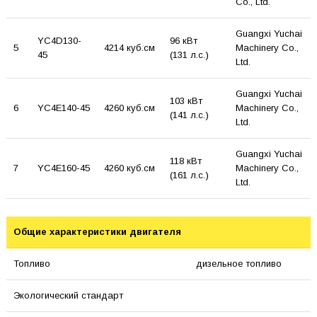
Co., Ltd.
Guangxi Yuchai
YC4D130-
96 кВт
5
4214 куб.см
Machinery Co.,
45
(131 л.с.)
Ltd.
Guangxi Yuchai
103 кВт
6
YC4E140-45
4260 куб.см
Machinery Co.,
(141 л.с.)
Ltd.
Guangxi Yuchai
118 кВт
7
YC4E160-45
4260 куб.см
Machinery Co.,
(161 л.с.)
Ltd.
Общие характеристики двигателя
Топливо
дизельное топливо
Экологический стандарт