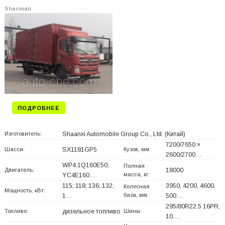
Shacman
ПОДРОБНЕЕ
Изготовитель:
Shaanxi Automobile Group Co., Ltd.
(Китай)
7200/7650 ×
Шасси:
SX1181GP5
Кузов, мм:
2600/2700…
WP4.1Q160E50;
Полная
Двигатель:
18000
масса, кг:
YC4E160…
115; 118; 136; 132;
3950, 4200, 4600,
Колесная
Мощность, кВт:
база, мм:
1…
500…
295/80R22.5 16PR,
Топливо:
дизельное топливо
Шины:
10.…