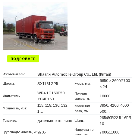
ПОДРОБНЕЕ
Изготовитель:
Shaanxi Automobile Group Co., Ltd.
(Китай)
9650 × 2600/2700
Шасси:
SX1181GP5
Кузов, мм:
× 24…
WP4.1Q160E50;
Полная
Двигатель:
18000
масса, кг:
YC4E160…
115; 118; 136; 132;
3950, 4200, 4600,
Колесная
Мощность, кВт:
база, мм:
1…
500…
295/80R22.5 16PR,
Топливо:
дизельное топливо
Шины:
10.…
Нагрузки по
Грузоподъемность, кг:
9205
7000/11000
осям, кг: