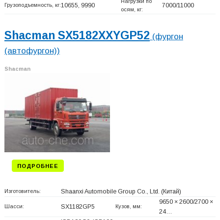
Нагрузки по
Грузоподъемность, кг:
10655, 9990
7000/11000
осям, кг:
Shacman SX5182XXYGP52
(фургон
(автофургон))
Shacman
ПОДРОБНЕЕ
Изготовитель:
Shaanxi Automobile Group Co., Ltd.
(Китай)
9650 × 2600/2700 ×
Шасси:
SX1182GP5
Кузов, мм:
24…