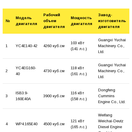
Рабочий
Завод-
Модель
Мощность
№
объем
изготовитель
двигателя
двигателя
двигателя
двигателя
Guangxi Yuchai
103 кВт
1
YC4E140-42
4260 куб.см
Machinery Co.,
(141 л.с.)
Ltd.
Guangxi Yuchai
YC4EG160-
118 кВт
2
4730 куб.см
Machinery Co.,
40
(161 л.с.)
Ltd.
Dongfeng
ISB3.9-
116 кВт
3
3900 куб.см
Cummins
160E40A
(158 л.с.)
Engine Co., Ltd.
Weifang
121 кВт
Weichai-Deutz
4
WP4.165E40
4500 куб.см
(165 л.с.)
Diesel Engine