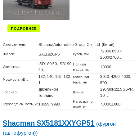
ПОДРОБНЕЕ
Изготовитель:
Shaanxi Automobile Group Co., Ltd.
(Китай)
7200/7650 ×
Шасси:
SX1182GP5
Кузов, мм:
2600/2700…
ISD180 50; ISB190
Полная
Двигатель:
18000
масса, кг:
50;…
132; 140; 162; 132;
3950, 4200, 4600,
Колесная
Мощность, кВт:
база, мм:
1…
500…
дизельное
295/80R22.5 16PR,
Топливо:
Шины:
топливо
10.…
Нагрузки по
Грузоподъемность, кг:
10655, 9990
7000/11000
осям, кг:
Shacman SX5181XXYGP51
(фургон
(автофургон))