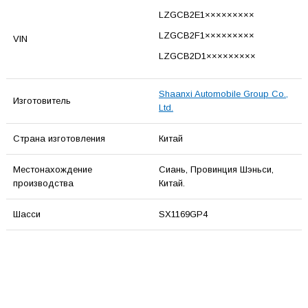
LZGCB2E1×××××××××
LZGCB2F1×××××××××
VIN
LZGCB2D1×××××××××
Shaanxi Automobile Group Co.,
Изготовитель
Ltd.
Страна изготовления
Китай
Местонахождение
Сиань, Провинция Шэньси,
производства
Китай.
Шасси
SX1169GP4