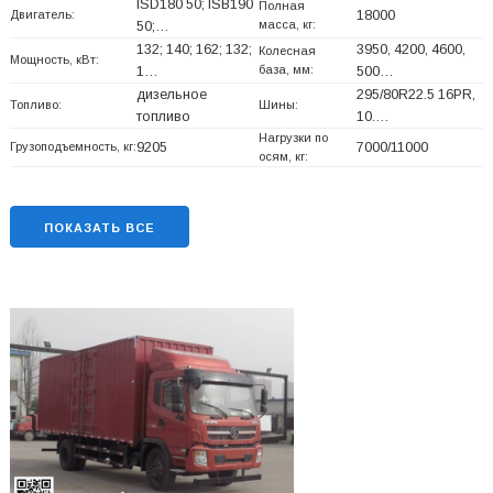
ISD180 50; ISB190
Полная
Двигатель:
18000
масса, кг:
50;…
132; 140; 162; 132;
3950, 4200, 4600,
Колесная
Мощность, кВт:
база, мм:
1…
500…
дизельное
295/80R22.5 16PR,
Топливо:
Шины:
топливо
10.…
Нагрузки по
Грузоподъемность, кг:
9205
7000/11000
осям, кг:
ПОКАЗАТЬ ВСЕ