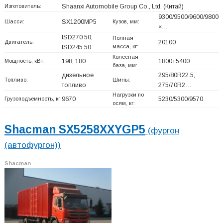
Изготовитель:
Shaanxi Automobile Group Co., Ltd.
(Китай)
9300/9500/9600/9800
Шасси:
SX1200MP5
Кузов, мм:
×…
ISD270 50;
Полная
Двигатель:
20100
масса, кг:
ISD245 50
Колесная
Мощность, кВт:
198; 180
1800+
5400
база, мм:
дизельное
295/80R22.5,
Топливо:
Шины:
топливо
275/70R2…
Нагрузки по
Грузоподъемность, кг:
9670
5230/5300/9570
осям, кг:
Shacman SX5258XXYGP5
(фургон
(автофургон))
Shacman