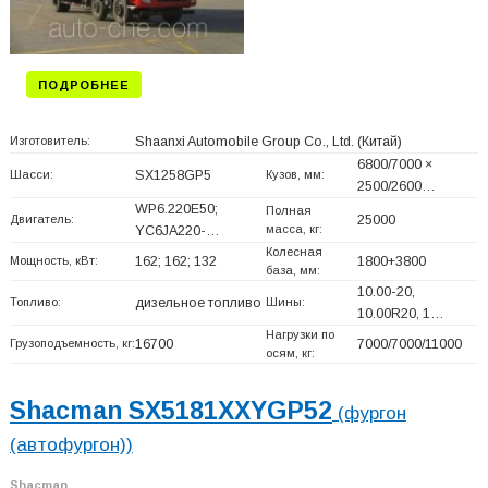
ПОДРОБНЕЕ
Изготовитель:
Shaanxi Automobile Group Co., Ltd.
(Китай)
6800/7000 ×
Шасси:
SX1258GP5
Кузов, мм:
2500/2600…
WP6.220E50;
Полная
Двигатель:
25000
масса, кг:
YC6JA220-…
Колесная
Мощность, кВт:
162; 162; 132
1800+
3800
база, мм:
10.00-20,
Топливо:
дизельное топливо
Шины:
10.00R20, 1…
Нагрузки по
Грузоподъемность, кг:
16700
7000/7000/11000
осям, кг:
Shacman SX5181XXYGP52
(фургон
(автофургон))
Shacman