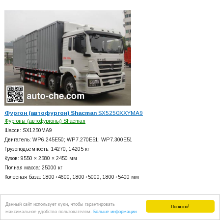
Фургон (автофургон) Shacman
SX5250XXYMA9
Фургоны (автофургоны) Shacman
Шасси: SX1250MA9
Двигатель: WP6.245E50; WP7.270E51; WP7.300E51
Грузоподъемность: 14270, 14205 кг
Кузов: 9550 × 2580 × 2450 мм
Полная масса: 25000 кг
Колесная база: 1800+
4600, 1800+
5000, 1800+
5400 мм
Данный сайт использует куки, чтобы гарантировать
Понятно!
максимальное удобство пользователям.
Больше информации