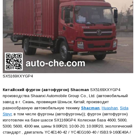
SX5169XXYGP4
Китайский фургон (автофургон) Shacman
SX5169XXYGP4
производства Shaanxi Automobile Group Co., Ltd. (автомобильный
завод в г. Сиань, провинция Шэньси, Китай; производит
разнообразную автомобильную технику
Shacman
,
Huashan
,
Sida
Steyr
, в том числе фургоны (автофургоны)); фургон (автофургон)
изготовлен на базе шасси SX1169GP4. Колесная база 4600, 5000,
5300, 5600, 4300 мм, шины 9.00R20, 10.00-20, 10.00R20, экологический
стандарт , двигатель YC4E140-42 / YC4EG160-40 / ISB3.9-160E40A /