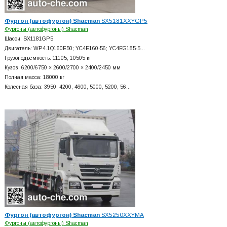
Фургон (автофургон) Shacman
SX5181XXYGP5
Фургоны (автофургоны) Shacman
Шасси: SX1181GP5
Двигатель: WP4.1Q160E50; YC4E160-56; YC4EG185-5…
Грузоподъемность: 11105, 10505 кг
Кузов: 6200/6750 × 2600/2700 × 2400/2450 мм
Полная масса: 18000 кг
Колесная база: 3950, 4200, 4600, 5000, 5200, 56…
Фургон (автофургон) Shacman
SX5250XXYMA
Фургоны (автофургоны) Shacman