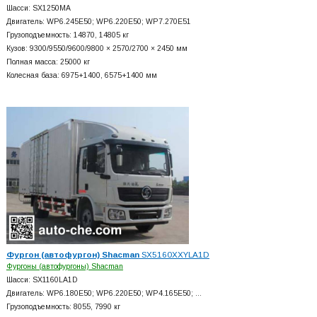
Шасси: SX1250MA
Двигатель: WP6.245E50; WP6.220E50; WP7.270E51
Грузоподъемность: 14870, 14805 кг
Кузов: 9300/9550/9600/9800 × 2570/2700 × 2450 мм
Полная масса: 25000 кг
Колесная база: 6975+
1400, 6575+
1400 мм
Фургон (автофургон) Shacman
SX5160XXYLA1D
Фургоны (автофургоны) Shacman
Шасси: SX1160LA1D
Двигатель: WP6.180E50; WP6.220E50; WP4.165E50; …
Грузоподъемность: 8055, 7990 кг