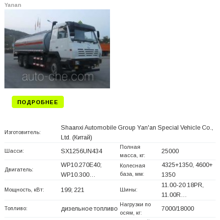
Yanan
ПОДРОБНЕЕ
Shaanxi Automobile Group Yan'an Special Vehicle Co.,
Изготовитель:
Ltd.
(Китай)
Полная
Шасси:
SX1256UN434
25000
масса, кг:
WP10.270E40;
4325+
1350, 4600+
Колесная
Двигатель:
база, мм:
WP10.300…
1350
11.00-20 18PR,
Мощность, кВт:
199; 221
Шины:
11.00R…
Нагрузки по
Топливо:
дизельное топливо
7000/18000
осям, кг: