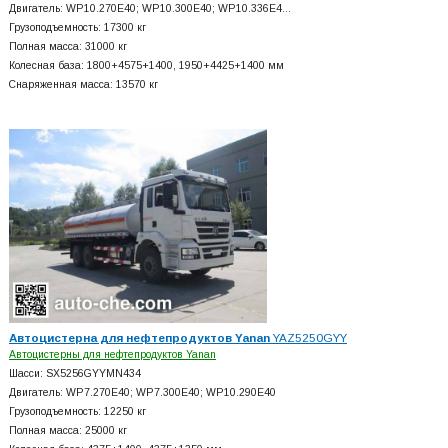
Двигатель: WP10.270E40; WP10.300E40; WP10.336E4…
Грузоподъемность: 17300 кг
Полная масса: 31000 кг
Колесная база: 1800+
4575+
1400, 1950+
4425+
1400 мм
Снаряженная масса: 13570 кг
Автоцистерна для нефтепродуктов Yanan
YAZ5250GYY
Автоцистерны для нефтепродуктов Yanan
Шасси: SX5256GYYMN434
Двигатель: WP7.270E40; WP7.300E40; WP10.290E40
Грузоподъемность: 12250 кг
Полная масса: 25000 кг