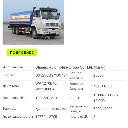
ПОДРОБНЕЕ
Изготовитель:
Shaanxi Automobile Group Co., Ltd.
(Китай)
Полная
Шасси:
SX5256GYYUN434
25000
масса, кг:
WP7.270E40;
Колесная
Двигатель:
4325+
1350
база, мм:
WP7.300E4…
11.00R20 16PR,
Мощность, кВт:
199; 220; 213
Шины:
12.00R…
Нагрузки по
Топливо:
дизельное топливо
7000/18000
осям, кг:
Грузоподъемность, кг:
12770, 12705
Число осей:
3