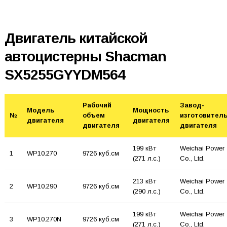
Двигатель китайской
автоцистерны Shacman
SX5255GYYDM564
Рабочий
Завод-
Модель
Мощность
№
объем
изготовител
двигателя
двигателя
двигателя
двигателя
199 кВт
Weichai Power
1
WP10.270
9726 куб.см
(271 л.с.)
Co., Ltd.
213 кВт
Weichai Power
2
WP10.290
9726 куб.см
(290 л.с.)
Co., Ltd.
199 кВт
Weichai Power
3
WP10.270N
9726 куб.см
(271 л.с.)
Co., Ltd.