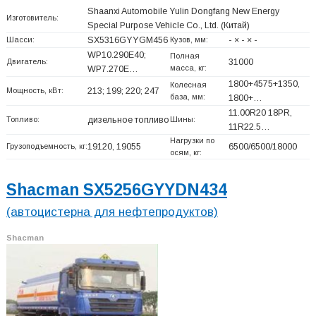
Shaanxi Automobile Yulin Dongfang New Energy
Изготовитель:
Special Purpose Vehicle Co., Ltd.
(Китай)
Шасси:
SX5316GYYGM456
Кузов, мм:
- × - × -
WP10.290E40;
Полная
Двигатель:
31000
масса, кг:
WP7.270E…
1800+
4575+
1350,
Колесная
Мощность, кВт:
213; 199; 220; 247
база, мм:
1800+
…
11.00R20 18PR,
Топливо:
дизельное топливо
Шины:
11R22.5…
Нагрузки по
Грузоподъемность, кг:
19120, 19055
6500/6500/18000
осям, кг:
Shacman SX5256GYYDN434
(автоцистерна для нефтепродуктов)
Shacman