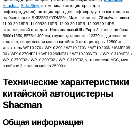
Huashan
,
Sida Steyr
, в том числе автоцистерны для
нефтепродуктов); автоцистерна для нефтепродуктов изготовлена
на базе шасси SX5255GYYDM564. Макс. скорость 78 км/час, шины
11.00-20 18PR, 11.00R20 16PR, 12.00-20 16PR, 12.00R20 14PR,
экологический стандарт Национальный III / Евро-3, колесная база
5600+1350, 5575+1400 мм, грузоподъемность 12370 кг, дизельное
топливо, снаряженная масса китайской автоцистерны 12500 кг,
двигатель WP10.270 / WP10.290 / WP10.270N / WP10.300N / ISME308
30 / WP10.270NE31 / WP10.290NE31 / WP10.300NE31 / WP10.310NE31 /
WP10.270E32 / WP10.290E32 / WP10.310E32, установлена АБС, мест
в кабине 2, полная масса 25000 кг.
Технические характеристики
китайской автоцистерны
Shacman
Общая информация