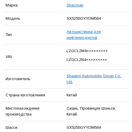
Марка
Shacman
Модель
SX5255GYYDM564
Автоцистерна для
Тип
нефтепродуктов
LZGCL2M4×××××××××
VIN
LZGCL2N4×××××××××
Shaanxi Automobile Group Co.,
Изготовитель
Ltd.
Страна изготовления
Китай
Местонахождение
Сиань, Провинция Шэньси,
производства
Китай.
Шасси
SX5255GYYDM564