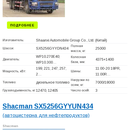
ПОДРОБНЕЕ
Изготовитель:
Shaanxi Automobile Group Co., Ltd.
(Китай)
Полная
Шасси:
SX5256GYYDN434
25000
масса, кг:
WP10.270E40;
Колесная
Двигатель:
4375+
1400
база, мм:
WP10.300…
199; 221; 247; 257;
11.00-20 18PR,
Мощность, кВт:
Шины:
2…
11.00R…
Нагрузки по
Топливо:
дизельное топливо
7000/18000
осям, кг:
Грузоподъемность, кг:
12470, 12405
Число осей:
3
Shacman SX5256GYYUN434
(автоцистерна для нефтепродуктов)
Shacman