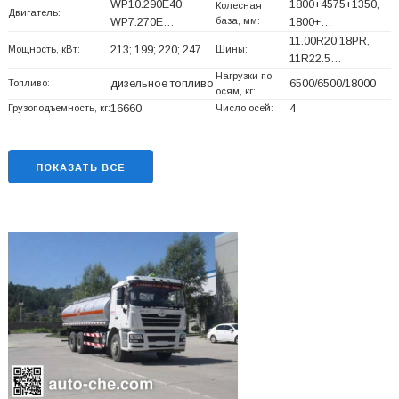
WP10.290E40;
1800+
4575+
1350,
Колесная
Двигатель:
база, мм:
WP7.270E…
1800+
…
11.00R20 18PR,
Мощность, кВт:
213; 199; 220; 247
Шины:
11R22.5…
Нагрузки по
Топливо:
дизельное топливо
6500/6500/18000
осям, кг:
Грузоподъемность, кг:
16660
Число осей:
4
ПОКАЗАТЬ ВСЕ