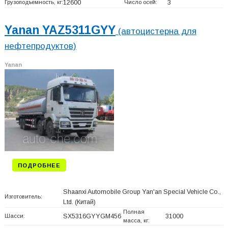
Грузоподъемность, кг:
12600
Число осей:
3
Yanan YAZ5311GYY
(автоцистерна для
нефтепродуктов)
Yanan
ПОДРОБНЕЕ
Shaanxi Automobile Group Yan'an Special Vehicle Co.,
Изготовитель:
Ltd.
(Китай)
Полная
Шасси:
SX5316GYYGM456
31000
масса, кг: