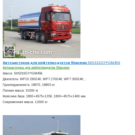
Автоцистерна для нефтепродуктов Shacman
SX5316GYYGM456
Автоцистерны для нефтепродуктов Shacman
Шасси: SX5316GYYGM456
Двигатель: WP10.290E40; WP7.270E40; WP7.300E40;…
Грузоподъемность: 18870, 18805 кг
Полная масса: 31000 кг
Колесная база: 1800+
4575+
1350, 1800+
4575+
1400 мм
Снаряженная масса: 12000 кг