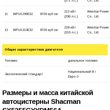
(271 л.с.)
Co., Ltd.
213 кВт
Weichai Power
11
WP10.290E32
9726 куб.см
(290 л.с.)
Co., Ltd.
228 кВт
Weichai Power
12
WP10.310E32
9726 куб.см
(310 л.с.)
Co., Ltd.
Общие характеристики двигателя
Топливо
дизельное топливо
Национальный III /
Экологический стандарт
Евро-3
Размеры и масса китайской
автоцистерны Shacman