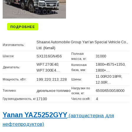
ПОДРОБНЕЕ
Shaanxi Automobile Group Yan'an Special Vehicle Co.,
Изготовитель:
Ltd.
(Китай)
Полная
Шасси:
SX1316GN456
31000
масса, кг:
WP7.270E40;
1800+
4575+
1350,
Колесная
Двигатель:
база, мм:
WP7.300E4…
1800+
…
11.00R20 18PR,
Мощность, кВт:
199; 220; 213; 228
Шины:
12.00R…
Нагрузки по
Топливо:
дизельное топливо
6500/6500/18000
осям, кг:
Грузоподъемность, кг:
17100
Число осей:
4
Yanan YAZ5252GYY
(автоцистерна для
нефтепродуктов)