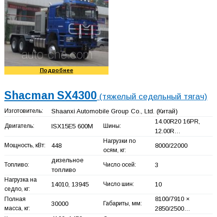
Подробнее
Shacman SX4300
(тяжелый седельный тягач)
Изготовитель:
Shaanxi Automobile Group Co., Ltd.
(Китай)
14.00R20 16PR,
Двигатель:
ISX15E5 600M
Шины:
12.00R…
Нагрузки по
Мощность, кВт:
448
8000/22000
осям, кг:
дизельное
Топливо:
Число осей:
3
топливо
Нагрузка на
14010, 13945
Число шин:
10
седло, кг:
8100/7910 ×
Полная
30000
Габариты, мм:
масса, кг:
2850/2500…