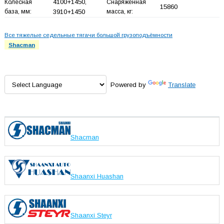
4100+
1450,
Колесная
Снаряженная
15860
база, мм:
3910+
1450
масса, кг:
Все тяжелые седельные тягачи большой грузоподъёмности
Shacman
Powered by
Translate
Shacman
Shaanxi Huashan
Shaanxi Steyr