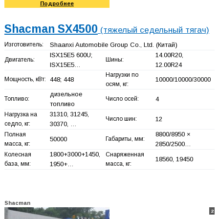
Подробнее
Shacman SX4500
(тяжелый седельный тягач)
Изготовитель:
Shaanxi Automobile Group Co., Ltd.
(Китай)
ISX15E5 600U;
14.00R20,
Двигатель:
Шины:
ISX15E5…
12.00R24
Нагрузки по
Мощность, кВт:
448; 448
10000/10000/30000
осям, кг:
дизельное
Топливо:
Число осей:
4
топливо
31310, 31245,
Нагрузка на
Число шин:
12
седло, кг:
30370, …
8800/8950 ×
Полная
50000
Габариты, мм:
масса, кг:
2850/2500…
1800+
3000+
1450,
Колесная
Снаряженная
18560, 19450
база, мм:
1950+
…
масса, кг:
Shacman
2